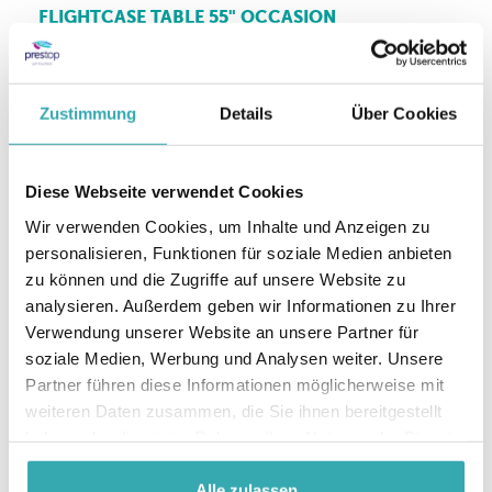
FLIGHTCASE TABLE 55" OCCASION
Geeignet für 55-Zoll-Touch-Tische
Scharnierter Deckel
Schwarz
Zustimmung
Details
Über Cookies
Räder
Occasionnummer: 70
Diese Webseite verwendet Cookies
weitere informationen
Wir verwenden Cookies, um Inhalte und Anzeigen zu
personalisieren, Funktionen für soziale Medien anbieten
zu können und die Zugriffe auf unsere Website zu
analysieren. Außerdem geben wir Informationen zu Ihrer
Verwendung unserer Website an unsere Partner für
soziale Medien, Werbung und Analysen weiter. Unsere
Partner führen diese Informationen möglicherweise mit
weiteren Daten zusammen, die Sie ihnen bereitgestellt
haben oder die sie im Rahmen Ihrer Nutzung der Dienste
gesammelt haben.
Alle zulassen