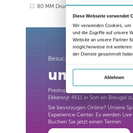
80 MM Drucker
(1)
Diese Webseite verwendet 
Wir verwenden Cookies, um I
und die Zugriffe auf unsere 
Website an unsere Partner fü
möglicherweise mit weiteren
der Dienste gesammelt habe
Besuchen Sie jetzt
unser inter
Ablehnen
Prestop verfügt über das größte in
Ekkersrijt 4611 in Son en Breugel
Sie bevorzugen Online? Unsere Spe
Experience Center. Es werden Live-
Buchen Sie jetzt einen Termin: