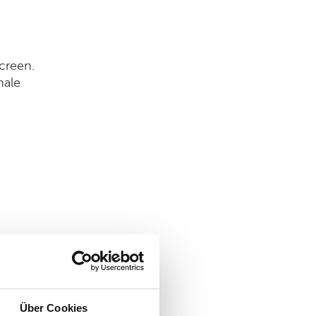
creen.
nale
en
Über Cookies