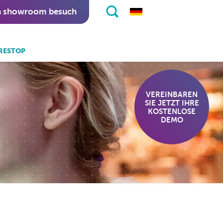
n showroom besuch
RESTOP
 auch:
eKiosk software.
VEREINBAREN
SIE JETZT IHRE
nitapps software.
KOSTENLOSE
DEMO