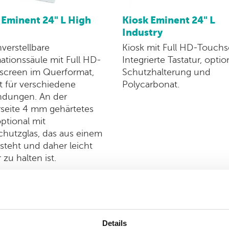
 Eminent 24" L High
Kiosk Eminent 24" L
Industry
erstellbare
Kiosk mit Full HD-Touchs
ationssäule mit Full HD-
Integrierte Tastatur, optio
screen im Querformat,
Schutzhalterung und
t für verschiedene
Polycarbonat.
dungen. An der
seite 4 mm gehärtetes
optional mit
chutzglas, das aus einem
esteht und daher leicht
 zu halten ist.
eitere informationen
weitere information
Details