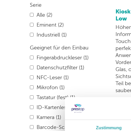
Serie
Kiosk
Alle
(2)
Low
Eminent
(2)
Höhenv
Inform
Industriell
(1)
Touch
Geeignet für den Einbau
perfek
Anwen
Fingerabdruckleser
(1)
Vorder
Datenschutzfilter
(1)
Glas, 
Sichts
NFC-Leser
(1)
Teil b
Mikrofon
(1)
sauber
Tastatur (fest)
(1)
ID-Kartenleser
(1)
w
Kamera
(1)
Barcode-Scanner
(1)
Zustimmung