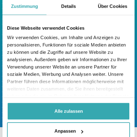
Erlebniszentrum.
Zustimmung
Details
Über Cookies
Prestop verfügt über das größte interaktive
Erlebniszentrum in Europa. Sie sind herzlich
Diese Webseite verwendet Cookies
eingeladen, unseren Showroom am Ekkersrijt
4611 in Son en Breugel zu besuchen, wo wir
Wir verwenden Cookies, um Inhalte und Anzeigen zu
Ihnen alle unsere Lösungen zeigen können.
personalisieren, Funktionen für soziale Medien anbieten
zu können und die Zugriffe auf unsere Website zu
Sie bevorzugen Online? Unsere Spezialisten
analysieren. Außerdem geben wir Informationen zu Ihrer
führen Sie gerne mit dem iPhone und Zoom
Verwendung unserer Website an unsere Partner für
durch unser Interactive Experience Center. Es
soziale Medien, Werbung und Analysen weiter. Unsere
werden Live-Bilder gezeigt, und Sie können direkt
Partner führen diese Informationen möglicherweise mit
von zu Hause/vom Arbeitsplatz aus Fragen
weiteren Daten zusammen, die Sie ihnen bereitgestellt
stellen. Buchen Sie jetzt einen Termin:
haben oder die sie im Rahmen Ihrer Nutzung der Dienste
gesammelt haben.
buchen sie jetzt einen termin
Alle zulassen
Anpassen