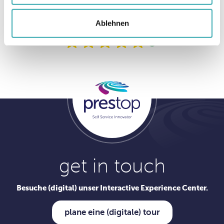
Kundenrezensionen auf Google
Ablehnen
get in touch
Besuche (digital) unser Interactive Experience Center.
plane eine (digitale) tour