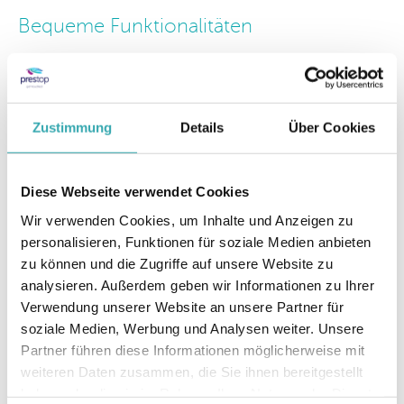
Bequeme Funktionalitäten
Neben der Ästhetik bietet der Luminant DUO
Bestellkiosk auch einige praktische Funktionen,
die den Bestellvorgang vereinfachen. So gibt es
zum Beispiel eine Halterung für Tischschilder, auf
Zustimmung
Details
Über Cookies
denen die Kunden bei der Bestellung einfach ihre
Tischnummer angeben können. Außerdem
Diese Webseite verwendet Cookies
können die Kunden mit einem integrierten
Scanner Coupons für Sonderangebote oder
Wir verwenden Cookies, um Inhalte und Anzeigen zu
Rabatte einscannen. Und schließlich gibt es einen
personalisieren, Funktionen für soziale Medien anbieten
Drucker, mit dem die Kunden sofort eine
zu können und die Zugriffe auf unsere Website zu
Quittung für ihre Bestellung erhalten. Diese
analysieren. Außerdem geben wir Informationen zu Ihrer
praktischen Funktionen sorgen für einen
Verwendung unserer Website an unsere Partner für
reibungslosen und effizienten Bestellvorgang.
soziale Medien, Werbung und Analysen weiter. Unsere
Partner führen diese Informationen möglicherweise mit
Die Bedeutung des Bestellkomforts
weiteren Daten zusammen, die Sie ihnen bereitgestellt
Die Implementierung eines Bestellkiosks wie des
haben oder die sie im Rahmen Ihrer Nutzung der Dienste