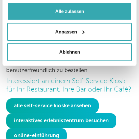
Luminant DUO in Restaurants wie der Vegan Junk
gesammelt haben.
Food Bar entspricht dem wachsenden Bedürfnis
Alle zulassen
der Kunden nach Bestellkomfort. In einer Welt, in
der die Digitalisierung immer weiter
Anpassen
voranschreitet, erwarten die Kunden eine
nahtlose und effiziente Möglichkeit, ihre
Bestellungen aufzugeben. Bestellkioske bieten
Ablehnen
diese Möglichkeit und ermöglichen es den
Kunden, ihre Lieblingsgerichte intuitiv und
benutzerfreundlich zu bestellen.
Interessiert an einem Self-Service Kiosk
für Ihr Restaurant, Ihre Bar oder Ihr Café?
alle self-service kioske ansehen
interaktives erlebniszentrum besuchen
online-einführung