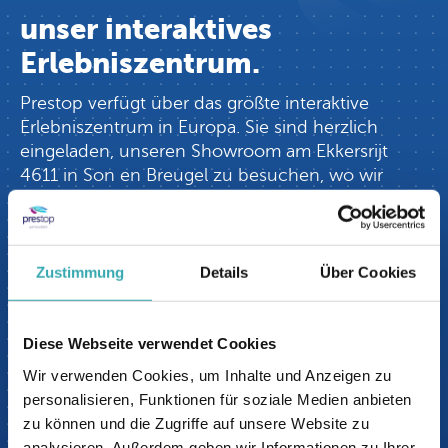
unser interaktives
Erlebniszentrum.
Prestop verfügt über das größte interaktive
Erlebniszentrum in Europa. Sie sind herzlich
eingeladen, unseren Showroom am Ekkersrijt
4611 in Son en Breugel zu besuchen, wo wir
Ihnen alle unsere Lösungen zeigen können.
Sie bevorzugen Online? Unsere Spezialisten
führen Sie gerne mit dem iPhone und Zoom
Zustimmung
Details
Über Cookies
durch unser Interactive Experience Center. Es
werden Live-Bilder gezeigt, und Sie können direkt
von zu Hause/vom Arbeitsplatz aus Fragen
Diese Webseite verwendet Cookies
stellen. Buchen Sie jetzt einen Termin:
Wir verwenden Cookies, um Inhalte und Anzeigen zu
buchen sie jetzt einen termin
personalisieren, Funktionen für soziale Medien anbieten
zu können und die Zugriffe auf unsere Website zu
analysieren. Außerdem geben wir Informationen zu Ihrer