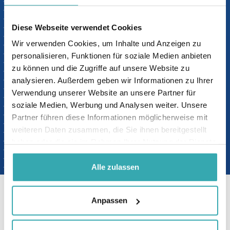
eingeladen, unseren Showroom am Ekkersrijt
4611 in Son en Breugel zu besuchen, wo wir
Diese Webseite verwendet Cookies
Ihnen alle unsere Lösungen zeigen können.
Wir verwenden Cookies, um Inhalte und Anzeigen zu
Sie bevorzugen Online? Unsere Spezialisten
personalisieren, Funktionen für soziale Medien anbieten
führen Sie gerne mit dem iPhone und Zoom
zu können und die Zugriffe auf unsere Website zu
durch unser Interactive Experience Center. Es
analysieren. Außerdem geben wir Informationen zu Ihrer
werden Live-Bilder gezeigt, und Sie können direkt
Verwendung unserer Website an unsere Partner für
von zu Hause/vom Arbeitsplatz aus Fragen
soziale Medien, Werbung und Analysen weiter. Unsere
stellen. Buchen Sie jetzt einen Termin:
Partner führen diese Informationen möglicherweise mit
weiteren Daten zusammen, die Sie ihnen bereitgestellt
buchen sie jetzt einen termin
haben oder die sie im Rahmen Ihrer Nutzung der Dienste
gesammelt haben.
Alle zulassen
Anpassen
Kundenrezensionen auf Google