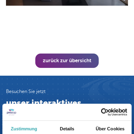
zurück zur übersicht
Besuchen Sie jetzt
unser interaktives
Erlebniszentrum.
Prestop verfügt über das größte interaktive
Zustimmung
Details
Über Cookies
Erlebniszentrum in Europa. Sie sind herzlich