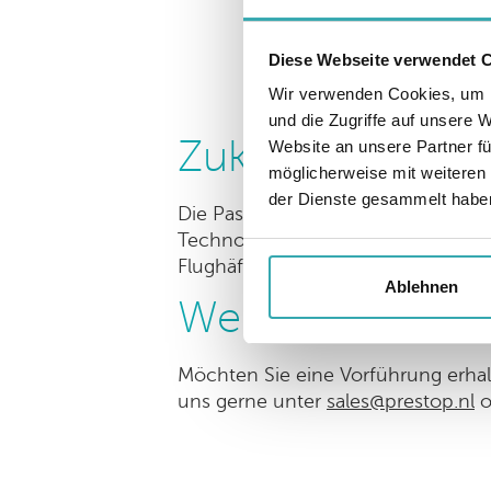
Diese Webseite verwendet 
Wir verwenden Cookies, um I
und die Zugriffe auf unsere 
Zukunftsorienti
Website an unsere Partner fü
möglicherweise mit weiteren
der Dienste gesammelt habe
Die Passenger Terminal Expo 2026 ve
Technologie und automatisierter Pa
Flughäfen weltweit bei einem effiz
Ablehnen
Weitere Inform
Möchten Sie eine Vorführung erhal
uns gerne unter
sales@prestop.nl
o