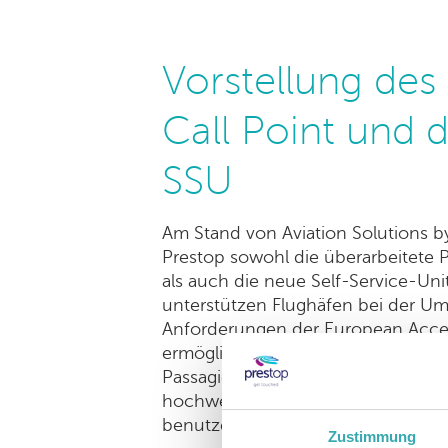
Vorstellung de
Call Point und 
SSU
Am Stand von Aviation Solutions by
Prestop sowohl die überarbeitete
als auch die neue Self-Service-Uni
unterstützen Flughäfen bei der U
Anforderungen der European Accessi
ermöglichen gleichzeitig eine rei
Passagierführung. Besucher lobte
hochwertige Design mit Himacs so
benutzerfreundliche Interaktion.
Zustimmung