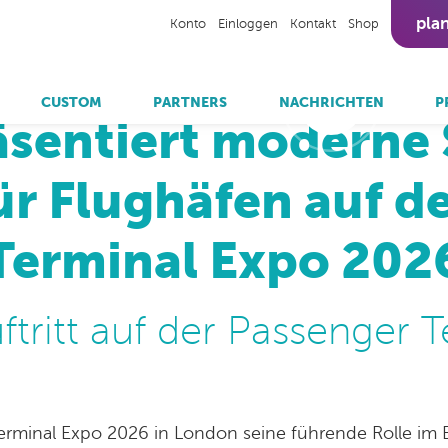
pla
Konto
Einloggen
Kontakt
Shop
entiert moderne Self Service Lösungen für Flughäfen a
CUSTOM
PARTNERS
NACHRICHTEN
P
äsentiert moderne S
siehe
Sit
r Flughäfen auf d
Samsung
Outdoor Kioske
Cleanroom
Omnivision Place & Learn
Omnivision Donation
Schaufenster Displays
Om
Selbstbedienungskasse
Terminal Expo 202
Self-Service Kioske
Self-Service Kioske food/QSR
Ticketautomaten
ftritt auf der Passenger 
Touchscreen Tische
erminal Expo 2026 in London seine führende Rolle im Be