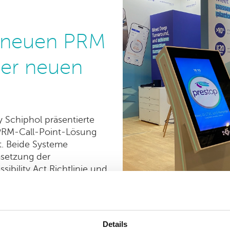
s neuen PRM
der neuen
 Schiphol präsentierte
 PRM-Call-Point-Lösung
t. Beide Systeme
msetzung der
bility Act Richtlinie und
bungslose und zugängliche
n besonders das
wie die
Details