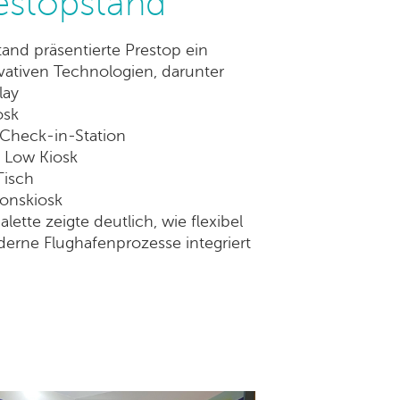
estopstand
nd präsentierte Prestop ein
vativen Technologien, darunter
lay
osk
 Check-in-Station
 Low Kiosk
Tisch
ionskiosk
alette zeigte deutlich, wie flexibel
erne Flughafenprozesse integriert