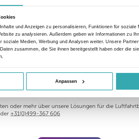
Cookies
nhalte und Anzeigen zu personalisieren, Funktionen für soziale
Website zu analysieren. Außerdem geben wir Informationen zu I
erte Lösungen für moder
r soziale Medien, Werbung und Analysen weiter. Unsere Partner
 Daten zusammen, die Sie ihnen bereitgestellt haben oder die s
n.
rdeutlichte die zentrale Rolle digitaler Orientierungshil
ssagierdienste. Prestop investiert weiterhin in maßge
ienten und inklusiven Betrieb unterstützen.
Anpassen
ationen anfordern
ten oder mehr über unsere Lösungen für die Luftfahrt
der
+31(0)499-367 606