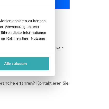
 Medien anbieten zu können
hrer Verwendung unserer
ne Flughäfen
 führen diese Informationen
ie im Rahmen Ihrer Nutzung
fen, barrierefreier Self-Service-
schneiderte Lösungen, die
Alle zulassen
branche erfahren? Kontaktieren Sie