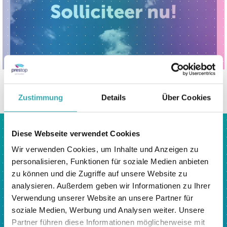
zurück zur übersicht
Zustimmung
Details
Über Cookies
Diese Webseite verwendet Cookies
Besuchen Sie jetzt
Wir verwenden Cookies, um Inhalte und Anzeigen zu
unser interaktives
personalisieren, Funktionen für soziale Medien anbieten
Erlebniszentrum.
zu können und die Zugriffe auf unsere Website zu
analysieren. Außerdem geben wir Informationen zu Ihrer
Prestop verfügt über das größte interaktive
Verwendung unserer Website an unsere Partner für
Erlebniszentrum in Europa. Sie sind herzlich
soziale Medien, Werbung und Analysen weiter. Unsere
eingeladen, unseren Showroom am Ekkersrijt
Partner führen diese Informationen möglicherweise mit