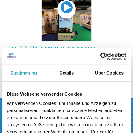
Das 3D-Hologramm als echter
Hingucker!
Zustimmung
Details
Über Cookies
zurück zur übersicht
Diese Webseite verwendet Cookies
Wir verwenden Cookies, um Inhalte und Anzeigen zu
personalisieren, Funktionen für soziale Medien anbieten
Besuchen Sie jetzt
zu können und die Zugriffe auf unsere Website zu
unser interaktives
analysieren. Außerdem geben wir Informationen zu Ihrer
Verwendung unserer Website an unsere Partner für