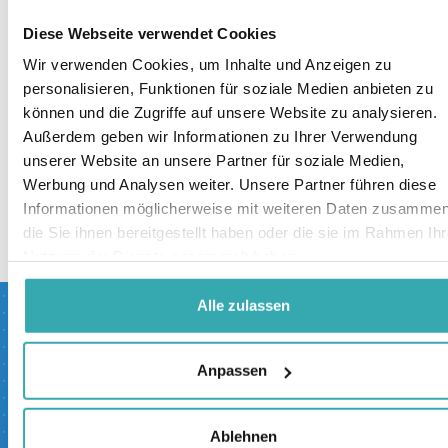
Diese Webseite verwendet Cookies
Wir verwenden Cookies, um Inhalte und Anzeigen zu
personalisieren, Funktionen für soziale Medien anbieten zu
können und die Zugriffe auf unsere Website zu analysieren.
Außerdem geben wir Informationen zu Ihrer Verwendung
unserer Website an unsere Partner für soziale Medien,
Werbung und Analysen weiter. Unsere Partner führen diese
Informationen möglicherweise mit weiteren Daten zusammen
zurück zur übersicht
die Sie ihnen bereitgestellt haben oder die sie im Rahmen Ihr
Nutzung der Dienste gesammelt haben.
Alle zulassen
Besuchen Sie jetzt
unser interaktives
Anpassen
Erlebniszentrum.
Ablehnen
Prestop verfügt über das größte interaktive