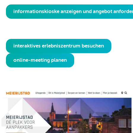
informationskioske anzeigen und angebot anforde
interaktives erlebniszentrum besuchen
online-meeting planen