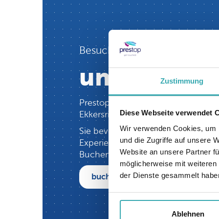
Besuchen Sie jetzt
unser inter
Zustimmung
Prestop verfügt über das größte in
Diese Webseite verwendet 
Ekkersrijt 4611 in Son en Breugel
Wir verwenden Cookies, um I
Sie bevorzugen Online? Unsere Spe
und die Zugriffe auf unsere 
Experience Center. Es werden Live-
Website an unsere Partner fü
Buchen Sie jetzt einen Termin:
möglicherweise mit weiteren
der Dienste gesammelt habe
buchen sie jetzt einen termin
Ablehnen