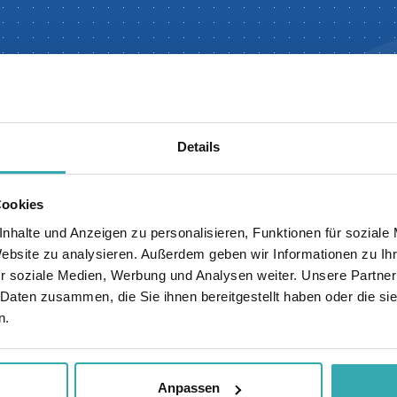
aktives Erlebnisze
Details
teraktive Erlebniszentrum in Europa. Sie sind herzlic
Cookies
 zu besuchen, wo wir Ihnen alle unsere Lösungen zeige
nhalte und Anzeigen zu personalisieren, Funktionen für soziale
zialisten führen Sie gerne mit dem iPhone und Zoom 
Website zu analysieren. Außerdem geben wir Informationen zu I
Bilder gezeigt, und Sie können direkt von zu Hause/vom
r soziale Medien, Werbung und Analysen weiter. Unsere Partner
 Daten zusammen, die Sie ihnen bereitgestellt haben oder die s
n.
Anpassen