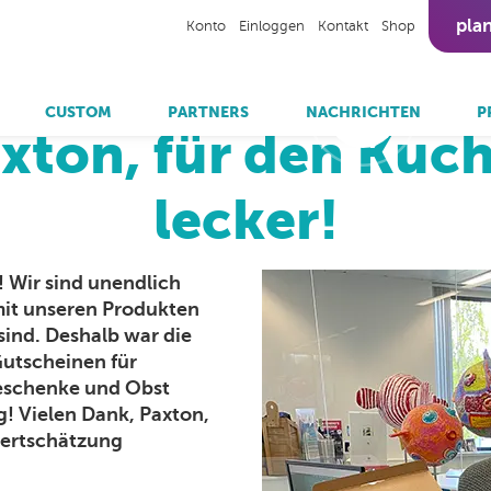
pla
Konto
Einloggen
Kontakt
Shop
/
Nachrichten
/
Danke, Paxton, für den Kuchen, er war 
CUSTOM
PARTNERS
NACHRICHTEN
P
xton, für den Kuch
siehe
Sit
lecker!
Samsung
Outdoor Kioske
Cleanroom
Omnivision Place & Learn
Omnivision Donation
Schaufenster Displays
Om
Selbstbedienungskasse
Self-Service Kioske
! Wir sind unendlich
Self-Service Kioske food/QSR
it unseren Produkten
Ticketautomaten
sind. Deshalb war die
Touchscreen Tische
Gutscheinen für
eschenke und Obst
! Vielen Dank, Paxton,
Wertschätzung