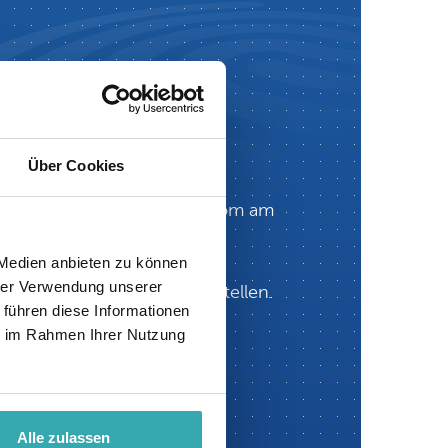
ntrum.
Über Cookies
h eingeladen, unseren Showroom am
n können.
 Medien anbieten zu können
durch unser Interactive
hrer Verwendung unserer
 Arbeitsplatz aus Fragen stellen.
 führen diese Informationen
ie im Rahmen Ihrer Nutzung
Alle zulassen