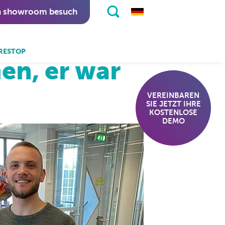
n showroom besuch
lecker!
RESTOP
en, er war
 auch:
eKiosk software.
VEREINBAREN
SIE JETZT IHRE
nitapps software.
KOSTENLOSE
DEMO