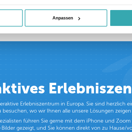
n über den VVV Winterswijk Infopunkt oder interaktiv
Prestop auf. Tel:
+31(0)0499-367 606
| E-Mail:
sales@
Anpassen
aktives Erlebnisze
teraktive Erlebniszentrum in Europa. Sie sind herzlic
 zu besuchen, wo wir Ihnen alle unsere Lösungen zeige
zialisten führen Sie gerne mit dem iPhone und Zoom 
Bilder gezeigt, und Sie können direkt von zu Hause/vom