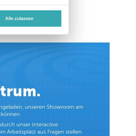
e Lösungen?
prestop.nl
|
Füllen Sie das
Alle zulassen
ntrum.
h eingeladen, unseren Showroom am
n können.
durch unser Interactive
 Arbeitsplatz aus Fragen stellen.