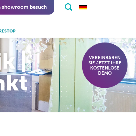
n showroom besuch
RESTOP
 auch:
k |
eKiosk software.
VEREINBAREN
SIE JETZT IHRE
nitapps software.
KOSTENLOSE
nkt
DEMO