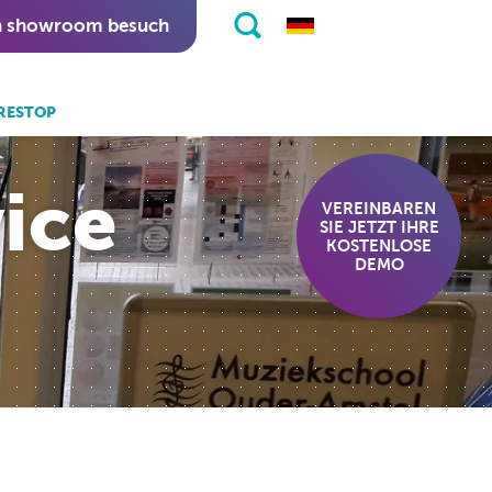
n showroom besuch
RESTOP
 auch:
vice
eKiosk software.
VEREINBAREN
SIE JETZT IHRE
nitapps software.
KOSTENLOSE
DEMO