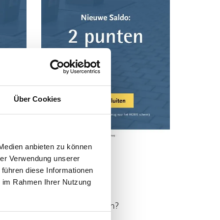
Über Cookies
 Medien anbieten zu können
hrer Verwendung unserer
 führen diese Informationen
t?
ie im Rahmen Ihrer Nutzung
andere interaktive Lösungen?
das Formular aus.