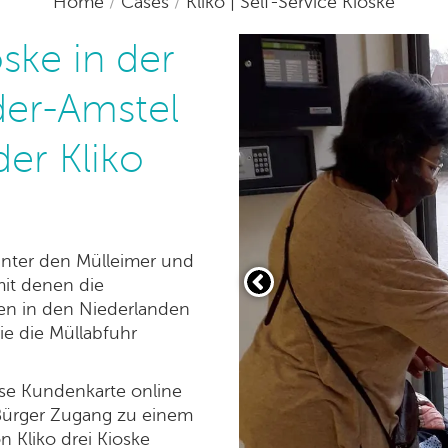
Home
/
Cases
/
Kliko | Self-Service Kioske
oske in der
er-Amstel
er Kliko
inter den Mülleimer und
mit denen die
n in den Niederlanden
ie die Müllabfuhr
ese Kundenkarte online
 Bürger Zugang zu einem
n Kliko drei Kioske