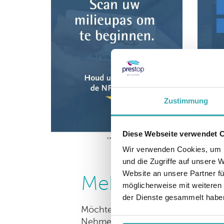
Zustimmung
Diese Webseite verwendet 
Wir verwenden Cookies, um I
und die Zugriffe auf unsere 
Website an unsere Partner fü
Mehr Informati
möglicherweise mit weiteren
der Dienste gesammelt habe
Möchten Sie weitere Informatione
Nehmen Sie Kontakt mit Prestop a