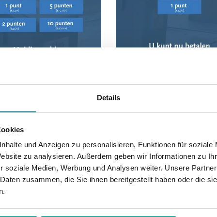
Details
Cookies
nhalte und Anzeigen zu personalisieren, Funktionen für soziale
Website zu analysieren. Außerdem geben wir Informationen zu I
r soziale Medien, Werbung und Analysen weiter. Unsere Partner
onen, Demo oder Angebo
 Daten zusammen, die Sie ihnen bereitgestellt haben oder die s
n.
n über
Self-Service Kioske
,
Kliko
,
CCV
,
Omnivision
oder 
uf!
+31(0)499-367 606
|
sales@prestop.nl
| Füllen Sie 